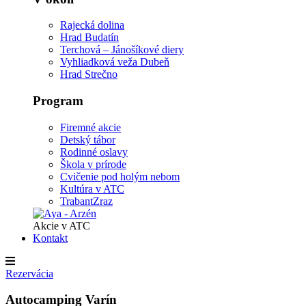
Rajecká dolina
Hrad Budatín
Terchová – Jánošíkové diery
Vyhliadková veža Dubeň
Hrad Strečno
Program
Firemné akcie
Detský tábor
Rodinné oslavy
Škola v prírode
Cvičenie pod holým nebom
Kultúra v ATC
TrabantZraz
Akcie v ATC
Kontakt
Rezervácia
Autocamping Varín