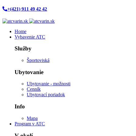
+(421) 911 49 42 42
Home
Vybavenie ATC
Služby
Športoviská
Ubytovanie
Ubytovanie - možnosti
Cenník
Ubytovací poriadok
Info
Mapa
Program v ATC
V okolí