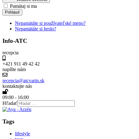
Pamätaj si ma
Prihlásiť
Nepamätáte si používateľské meno?
Nepamätáte si heslo?
Info-ATC
recepcia
+421 911 49 42 42
napíšte nám
recepcia@atcvarin.sk
kontaktujte nás
09:00 - 16:00
Hľadať
Tags
lifestyle