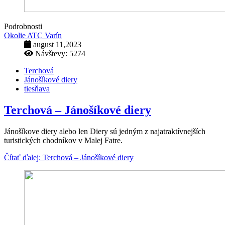
Podrobnosti
Okolie ATC Varín
august 11,2023
Návštevy: 5274
Terchová
Jánošíkové diery
tiesňava
Terchová – Jánošíkové diery
Jánošíkove diery alebo len Diery sú jedným z najatraktívnejších
turistických chodníkov v Malej Fatre.
Čítať ďalej: Terchová – Jánošíkové diery