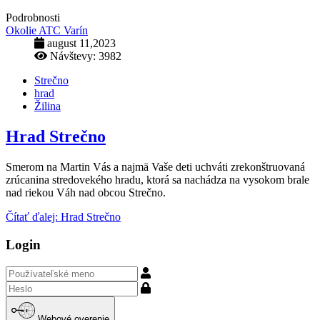
Podrobnosti
Okolie ATC Varín
august 11,2023
Návštevy: 3982
Strečno
hrad
Žilina
Hrad Strečno
Smerom na Martin Vás a najmä Vaše deti uchváti zrekonštruovaná
zrúcanina stredovekého hradu, ktorá sa nachádza na vysokom brale
nad riekou Váh nad obcou Strečno.
Čítať ďalej: Hrad Strečno
Login
Používateľské
meno
Zobraziť
Webové overenie