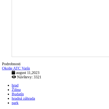
Podrobnosti
Okolie ATC Varín
august 11,2023
Návštevy: 3321
hrad
Žilina
Budatín
hradná záhrada
park