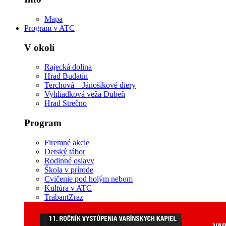
Mapa
Program v ATC
V okolí
Rajecká dolina
Hrad Budatín
Terchová – Jánošíkové diery
Vyhliadková veža Dubeň
Hrad Strečno
Program
Firemné akcie
Detský tábor
Rodinné oslavy
Škola v prírode
Cvičenie pod holým nebom
Kultúra v ATC
TrabantZraz