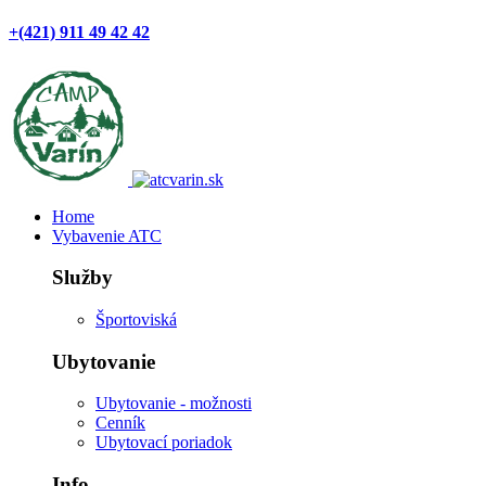
+(421) 911 49 42 42
Home
Vybavenie ATC
Služby
Športoviská
Ubytovanie
Ubytovanie - možnosti
Cenník
Ubytovací poriadok
Info