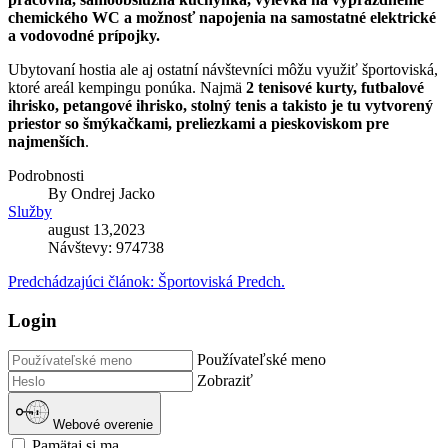
chemického WC a možnosť napojenia na samostatné elektrické
a vodovodné prípojky.
Ubytovaní hostia ale aj ostatní návštevníci môžu využiť športoviská,
ktoré areál kempingu ponúka. Najmä
2 tenisové kurty, futbalové
ihrisko, petangové ihrisko, stolný tenis a takisto je tu vytvorený
priestor so šmýkačkami, preliezkami a pieskoviskom pre
najmenších
.
Podrobnosti
By
Ondrej Jacko
Služby
august 13,2023
Návštevy: 974738
Predchádzajúci článok: Športoviská
Predch.
Login
Používateľské meno
Zobraziť
Webové overenie
Pamätaj si ma