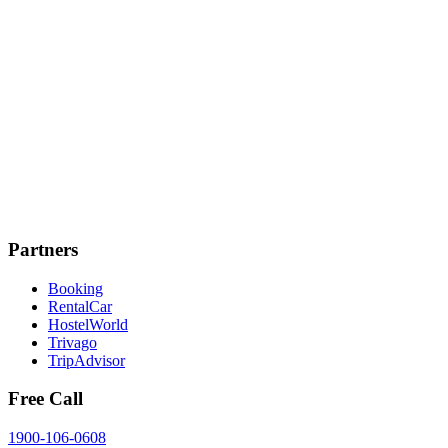
Partners
Booking
RentalCar
HostelWorld
Trivago
TripAdvisor
Free Call
1900-106-0608