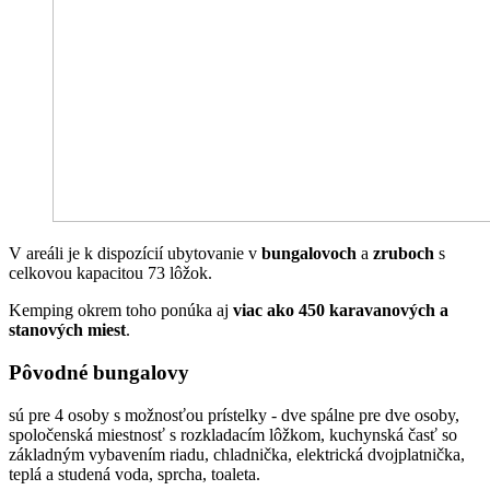
V areáli je k dispozícií ubytovanie v
bungalovoch
a
zruboch
s
celkovou kapacitou 73 lôžok.
Kemping okrem toho ponúka aj
viac ako 450 karavanových a
stanových miest
.
Pôvodné bungalovy
sú pre 4 osoby s možnosťou prístelky - dve spálne pre dve osoby,
spoločenská miestnosť s rozkladacím lôžkom, kuchynská časť so
základným vybavením riadu, chladnička, elektrická dvojplatnička,
teplá a studená voda, sprcha, toaleta.