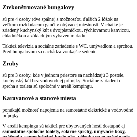
Zrekonštruované bungalovy
sú pre 4 osoby (dve spálne) s možnosťou ďalších 2 lôžok na
veľkom rozkladacom gauči v obývacej miestnosti. V chatke je
zriadený kuchynský kút s dvojplatničkou, rýchlovarnou kanvicou,
chladničkou a základným vybavením riadu.
Taktiež televízia a sociálne zariadenie s WC, umývadlom a sprchou.
Pred bungalovom sa nachádza vonkajšie sedenie.
Zruby
sú pre 3 osoby, kde v jednom priestore sa nachádzajú 3 postele,
kuchynský kút bez vodovodnej prípojky. Sociálne zariadenia –
sprcha a toaleta sú spoločné v areáli kempingu.
Karavanové a stanové miesta
ponúkajú možnosť napojenia na samostatné elektrické a vodovodné
prípojky.
V areáli kempingu sú taktiež pre ubytovaných hostí dostupné aj
samostatné spoločné toalety, solárne sprchy, umývacie boxy,
práčovňa, samoobslužná kuchynka, výlevka na vyprázdnenie