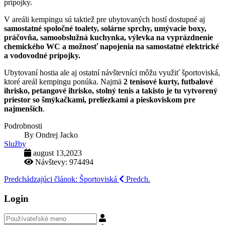
prípojky.
V areáli kempingu sú taktiež pre ubytovaných hostí dostupné aj
samostatné spoločné toalety, solárne sprchy, umývacie boxy,
práčovňa, samoobslužná kuchynka, výlevka na vyprázdnenie
chemického WC a možnosť napojenia na samostatné elektrické
a vodovodné prípojky.
Ubytovaní hostia ale aj ostatní návštevníci môžu využiť športoviská,
ktoré areál kempingu ponúka. Najmä
2 tenisové kurty, futbalové
ihrisko, petangové ihrisko, stolný tenis a takisto je tu vytvorený
priestor so šmýkačkami, preliezkami a pieskoviskom pre
najmenších
.
Podrobnosti
By
Ondrej Jacko
Služby
august 13,2023
Návštevy: 974494
Predchádzajúci článok: Športoviská
Predch.
Login
Používateľské