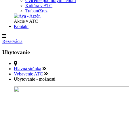
Cvičenie pod holým nebom
Kultúra v ATC
TrabantZraz
Akcie v ATC
Kontakt
Rezervácia
Ubytovanie
Hlavná stránka
Vybavenie ATC
Ubytovanie - možnosti