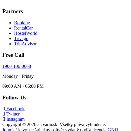
Partners
Booking
RentalCar
HostelWorld
Trivago
TripAdvisor
Free Call
1900-106-0608
Monday - Friday
09:00 AM - 06:00 PM
Follow Us
Facebook
Twitter
Instagram
Copyright © 2026 atcvarin.sk. Všetky práva vyhradené.
Joomla!
je voľne šíriteľný softvér vydaný podľa licencie
GNU