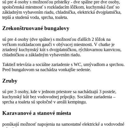
sú pre 4 osoby s možnosťou prístelky - dve spálne pre dve osoby,
spoločenská miestnosť s rozkladacím lôžkom, kuchynská časť so
základným vybavením riadu, chladnička, elektrická dvojplatnička,
teplá a studená voda, sprcha, toaleta.
Zrekonštruované bungalovy
sú pre 4 osoby (dve spálne) s možnosťou ďalších 2 lôžok na
veľkom rozkladacom gauči v obývacej miestnosti. V chatke je
zriadený kuchynský kút s dvojplatničkou, rýchlovarnou kanvicou,
chladničkou a základným vybavením riadu.
Taktiež televízia a sociálne zariadenie s WC, umývadlom a sprchou.
Pred bungalovom sa nachádza vonkajšie sedenie.
Zruby
sú pre 3 osoby, kde v jednom priestore sa nachádzajú 3 postele,
kuchynský kút bez vodovodnej prípojky. Sociálne zariadenia –
sprcha a toaleta sú spoločné v areáli kempingu.
Karavanové a stanové miesta
ponúkajú možnosť napojenia na samostatné elektrické a vodovodné