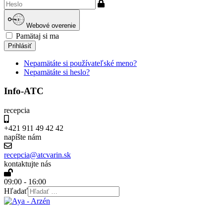
meno
Zobraziť
Webové overenie
Pamätaj si ma
Prihlásiť
Nepamätáte si používateľské meno?
Nepamätáte si heslo?
Info-ATC
recepcia
+421 911 49 42 42
napíšte nám
recepcia@atcvarin.sk
kontaktujte nás
09:00 - 16:00
Hľadať