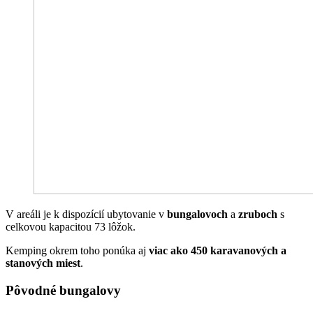
V areáli je k dispozícií ubytovanie v
bungalovoch
a
zruboch
s
celkovou kapacitou 73 lôžok.
Kemping okrem toho ponúka aj
viac ako 450 karavanových a
stanových miest
.
Pôvodné bungalovy