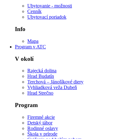
Ubytovanie - možnosti
Cenník
Ubytovací poriadok
Info
Mapa
Program v ATC
V okolí
Rajecká dolina
Hrad Budatín
Terchová – Jánošíkové diery
Vyhliadková veža Dubeň
Hrad Strečno
Program
Firemné akcie
Detský tábor
Rodinné oslavy
Škola v prírode