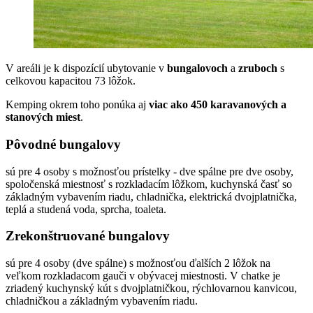
V areáli je k dispozícií ubytovanie v
bungalovoch
a
zruboch
s
celkovou kapacitou 73 lôžok.
Kemping okrem toho ponúka aj
viac ako 450 karavanových a
stanových miest
.
Pôvodné bungalovy
sú pre 4 osoby s možnosťou prístelky - dve spálne pre dve osoby,
spoločenská miestnosť s rozkladacím lôžkom, kuchynská časť so
základným vybavením riadu, chladnička, elektrická dvojplatnička,
teplá a studená voda, sprcha, toaleta.
Zrekonštruované bungalovy
sú pre 4 osoby (dve spálne) s možnosťou ďalších 2 lôžok na
veľkom rozkladacom gauči v obývacej miestnosti. V chatke je
zriadený kuchynský kút s dvojplatničkou, rýchlovarnou kanvicou,
chladničkou a základným vybavením riadu.