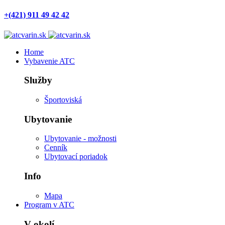
+(421) 911 49 42 42
Home
Vybavenie ATC
Služby
Športoviská
Ubytovanie
Ubytovanie - možnosti
Cenník
Ubytovací poriadok
Info
Mapa
Program v ATC
V okolí