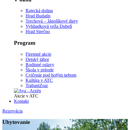
Rajecká dolina
Hrad Budatín
Terchová – Jánošíkové diery
Vyhliadková veža Dubeň
Hrad Strečno
Program
Firemné akcie
Detský tábor
Rodinné oslavy
Škola v prírode
Cvičenie pod holým nebom
Kultúra v ATC
TrabantZraz
Akcie v ATC
Kontakt
Rezervácia
Ubytovanie