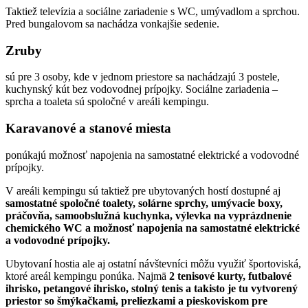
Taktiež televízia a sociálne zariadenie s WC, umývadlom a sprchou.
Pred bungalovom sa nachádza vonkajšie sedenie.
Zruby
sú pre 3 osoby, kde v jednom priestore sa nachádzajú 3 postele,
kuchynský kút bez vodovodnej prípojky. Sociálne zariadenia –
sprcha a toaleta sú spoločné v areáli kempingu.
Karavanové a stanové miesta
ponúkajú možnosť napojenia na samostatné elektrické a vodovodné
prípojky.
V areáli kempingu sú taktiež pre ubytovaných hostí dostupné aj
samostatné spoločné toalety, solárne sprchy, umývacie boxy,
práčovňa, samoobslužná kuchynka, výlevka na vyprázdnenie
chemického WC a možnosť napojenia na samostatné elektrické
a vodovodné prípojky.
Ubytovaní hostia ale aj ostatní návštevníci môžu využiť športoviská,
ktoré areál kempingu ponúka. Najmä
2 tenisové kurty, futbalové
ihrisko, petangové ihrisko, stolný tenis a takisto je tu vytvorený
priestor so šmýkačkami, preliezkami a pieskoviskom pre