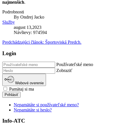
najmenších
.
Podrobnosti
By
Ondrej Jacko
Služby
august 13,2023
Návštevy: 974594
Predchádzajúci článok: Športoviská
Predch.
Login
Používateľské meno
Zobraziť
Webové overenie
Pamätaj si ma
Prihlásiť
Nepamätáte si používateľské meno?
Nepamätáte si heslo?
Info-ATC