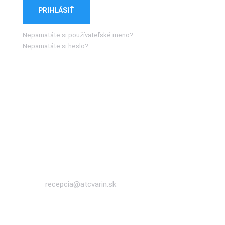
PRIHLÁSIŤ
Nepamätáte si používateľské meno?
Nepamätáte si heslo?
Info-ATC
RECEPCIA
+421 911 49 42 42
NAPÍŠTE NÁM
recepcia@atcvarin.sk
KONTAKTUJTE NÁS
09:00 - 16:00