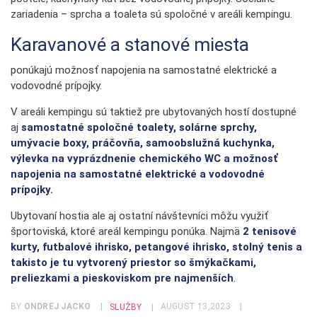
zariadenia – sprcha a toaleta sú spoločné v areáli kempingu.
Karavanové a stanové miesta
ponúkajú možnosť napojenia na samostatné elektrické a
vodovodné prípojky.
V areáli kempingu sú taktiež pre ubytovaných hostí dostupné
aj
samostatné spoločné toalety, solárne sprchy,
umývacie boxy, práčovňa, samoobslužná kuchynka,
výlevka na vyprázdnenie chemického WC a možnosť
napojenia na samostatné elektrické a vodovodné
prípojky.
Ubytovaní hostia ale aj ostatní návštevníci môžu využiť
športoviská, ktoré areál kempingu ponúka. Najmä
2 tenisové
kurty, futbalové ihrisko, petangové ihrisko, stolný tenis a
takisto je tu vytvorený priestor so šmýkačkami,
preliezkami a pieskoviskom pre najmenších
.
BY
ONDREJ JACKO
AUGUST 13,2023
SLUŽBY