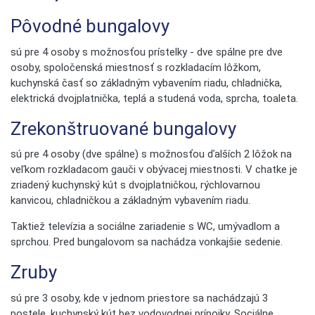
Pôvodné bungalovy
sú pre 4 osoby s možnosťou prístelky - dve spálne pre dve
osoby, spoločenská miestnosť s rozkladacím lôžkom,
kuchynská časť so základným vybavením riadu, chladnička,
elektrická dvojplatnička, teplá a studená voda, sprcha, toaleta.
Zrekonštruované bungalovy
sú pre 4 osoby (dve spálne) s možnosťou ďalších 2 lôžok na
veľkom rozkladacom gauči v obývacej miestnosti. V chatke je
zriadený kuchynský kút s dvojplatničkou, rýchlovarnou
kanvicou, chladničkou a základným vybavením riadu.
Taktiež televízia a sociálne zariadenie s WC, umývadlom a
sprchou. Pred bungalovom sa nachádza vonkajšie sedenie.
Zruby
sú pre 3 osoby, kde v jednom priestore sa nachádzajú 3
postele, kuchynský kút bez vodovodnej prípojky. Sociálne