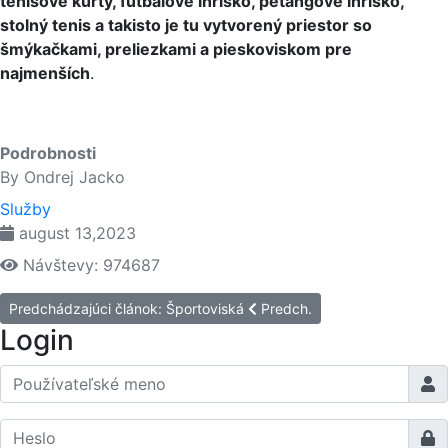
tenisové kurty, futbalové ihrisko, petangové ihrisko,
stolný tenis a takisto je tu vytvorený priestor so
šmýkačkami, preliezkami a pieskoviskom pre
najmenších
.
Podrobnosti
By
Ondrej Jacko
Služby
august 13,2023
Návštevy: 974687
Predchádzajúci článok: Športoviská
Predch.
Login
Použ
Zobra