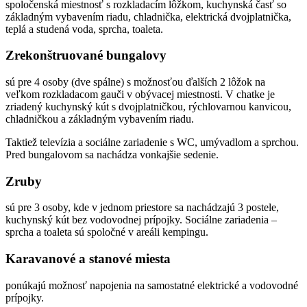
spoločenská miestnosť s rozkladacím lôžkom, kuchynská časť so
základným vybavením riadu, chladnička, elektrická dvojplatnička,
teplá a studená voda, sprcha, toaleta.
Zrekonštruované bungalovy
sú pre 4 osoby (dve spálne) s možnosťou ďalších 2 lôžok na
veľkom rozkladacom gauči v obývacej miestnosti. V chatke je
zriadený kuchynský kút s dvojplatničkou, rýchlovarnou kanvicou,
chladničkou a základným vybavením riadu.
Taktiež televízia a sociálne zariadenie s WC, umývadlom a sprchou.
Pred bungalovom sa nachádza vonkajšie sedenie.
Zruby
sú pre 3 osoby, kde v jednom priestore sa nachádzajú 3 postele,
kuchynský kút bez vodovodnej prípojky. Sociálne zariadenia –
sprcha a toaleta sú spoločné v areáli kempingu.
Karavanové a stanové miesta
ponúkajú možnosť napojenia na samostatné elektrické a vodovodné
prípojky.