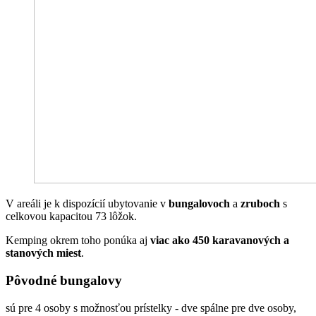
V areáli je k dispozícií ubytovanie v
bungalovoch
a
zruboch
s
celkovou kapacitou 73 lôžok.
Kemping okrem toho ponúka aj
viac ako 450 karavanových a
stanových miest
.
Pôvodné bungalovy
sú pre 4 osoby s možnosťou prístelky - dve spálne pre dve osoby,