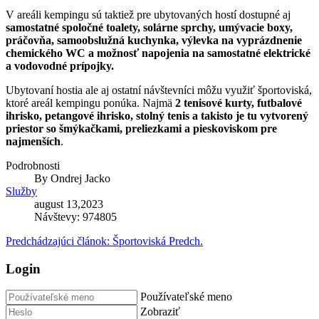
V areáli kempingu sú taktiež pre ubytovaných hostí dostupné aj
samostatné spoločné toalety, solárne sprchy, umývacie boxy,
práčovňa, samoobslužná kuchynka, výlevka na vyprázdnenie
chemického WC a možnosť napojenia na samostatné elektrické
a vodovodné prípojky.
Ubytovaní hostia ale aj ostatní návštevníci môžu využiť športoviská,
ktoré areál kempingu ponúka. Najmä
2 tenisové kurty, futbalové
ihrisko, petangové ihrisko, stolný tenis a takisto je tu vytvorený
priestor so šmýkačkami, preliezkami a pieskoviskom pre
najmenších
.
Podrobnosti
By
Ondrej Jacko
Služby
august 13,2023
Návštevy: 974805
Predchádzajúci článok: Športoviská
Predch.
Login
Používateľské meno
Zobraziť