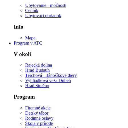
Ubytovanie - možnosti
Cenník
Ubytovací poriadok
Info
Mapa
Program v ATC
V okolí
Rajecká dolina
Hrad Budatín
Terchová – Jánošíkové diery
Vyhliadková veža Dubeň
Hrad Strečno
Program
Firemné akcie
Detský tábor
Rodinné oslavy
Škola v prírode