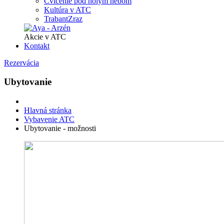
Cvičenie pod holým nebom
Kultúra v ATC
TrabantZraz
Akcie v ATC
Kontakt
Rezervácia
Ubytovanie
Hlavná stránka
Vybavenie ATC
Ubytovanie - možnosti