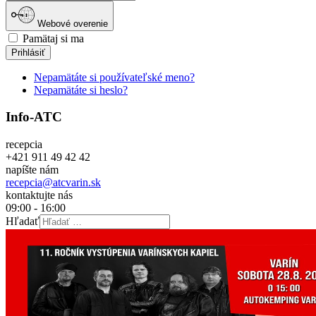
Webové overenie
Pamätaj si ma
Prihlásiť
Nepamätáte si používateľské meno?
Nepamätáte si heslo?
Info-ATC
recepcia
+421 911 49 42 42
napíšte nám
recepcia@atcvarin.sk
kontaktujte nás
09:00 - 16:00
Hľadať