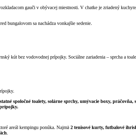
rozkladacom gauči v obývacej miestnosti. V chatke je zriadený kuchyns
 Pred bungalovom sa nachádza vonkajšie sedenie.
ynský kút bez vodovodnej prípojky. Sociálne zariadenia – sprcha a toal
rípojky.
tatné spoločné toalety, solárne sprchy, umývacie boxy, práčovň
prípojky.
, ktoré areál kempingu ponúka. Najmä
2 tenisové kurty, futbalové ihris
ších
.