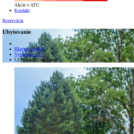
Akcie v ATC
Kontakt
Rezervácia
Ubytovanie
Hlavná stránka
Vybavenie ATC
Ubytovanie - možnosti