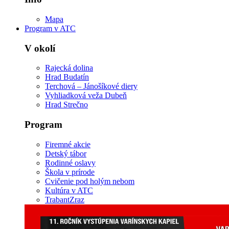
Mapa
Program v ATC
V okolí
Rajecká dolina
Hrad Budatín
Terchová – Jánošíkové diery
Vyhliadková veža Dubeň
Hrad Strečno
Program
Firemné akcie
Detský tábor
Rodinné oslavy
Škola v prírode
Cvičenie pod holým nebom
Kultúra v ATC
TrabantZraz