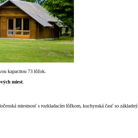
vou kapacitou 73 lôžok.
ových miest
.
oločenská miestnosť s rozkladacím lôžkom, kuchynská časť so základným