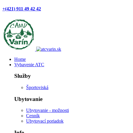
+(421) 911 49 42 42
Home
Vybavenie ATC
Služby
Športoviská
Ubytovanie
Ubytovanie - možnosti
Cenník
Ubytovací poriadok
Info