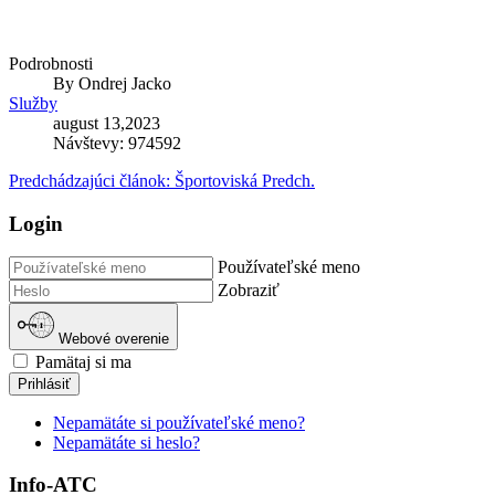
Podrobnosti
By
Ondrej Jacko
Služby
august 13,2023
Návštevy: 974592
Predchádzajúci článok: Športoviská
Predch.
Login
Používateľské meno
Zobraziť
Webové overenie
Pamätaj si ma
Prihlásiť
Nepamätáte si používateľské meno?
Nepamätáte si heslo?
Info-ATC