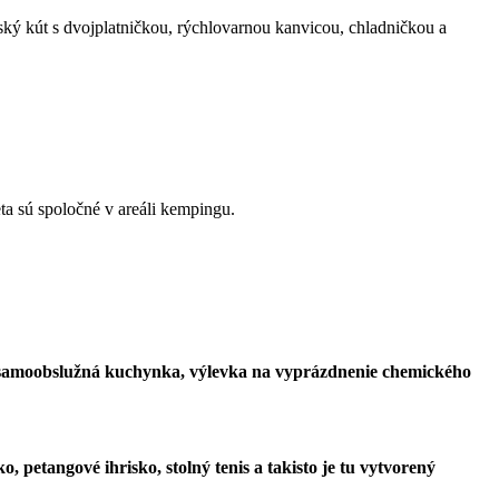
ký kút s dvojplatničkou, rýchlovarnou kanvicou, chladničkou a
eta sú spoločné v areáli kempingu.
a, samoobslužná kuchynka, výlevka na vyprázdnenie chemického
ko, petangové ihrisko, stolný tenis a takisto je tu vytvorený