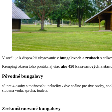
V areáli je k dispozícií ubytovanie v
bungalovoch
a
zruboch
s celko
Kemping okrem toho ponúka aj
viac ako 450 karavanových a stan
Pôvodné bungalovy
sú pre 4 osoby s možnosťou prístelky - dve spálne pre dve osoby, sp
studená voda, sprcha, toaleta.
Zrekonštruované bungalovy