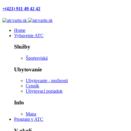
+(421) 911 49 42 42
Home
Vybavenie ATC
Služby
Športoviská
Ubytovanie
Ubytovanie - možnosti
Cenník
Ubytovací poriadok
Info
Mapa
Program v ATC
V okolí