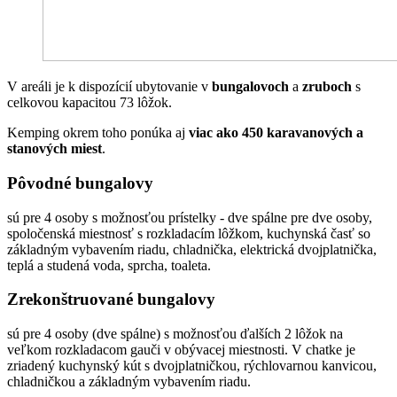
V areáli je k dispozícií ubytovanie v
bungalovoch
a
zruboch
s
celkovou kapacitou 73 lôžok.
Kemping okrem toho ponúka aj
viac ako 450 karavanových a
stanových miest
.
Pôvodné bungalovy
sú pre 4 osoby s možnosťou prístelky - dve spálne pre dve osoby,
spoločenská miestnosť s rozkladacím lôžkom, kuchynská časť so
základným vybavením riadu, chladnička, elektrická dvojplatnička,
teplá a studená voda, sprcha, toaleta.
Zrekonštruované bungalovy
sú pre 4 osoby (dve spálne) s možnosťou ďalších 2 lôžok na
veľkom rozkladacom gauči v obývacej miestnosti. V chatke je
zriadený kuchynský kút s dvojplatničkou, rýchlovarnou kanvicou,
chladničkou a základným vybavením riadu.