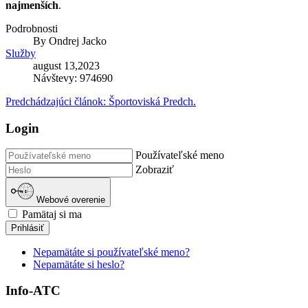
najmenších
.
Podrobnosti
By
Ondrej Jacko
Služby
august 13,2023
Návštevy: 974690
Predchádzajúci článok: Športoviská
Predch.
Login
Používateľské meno
Zobraziť
Webové overenie
Pamätaj si ma
Prihlásiť
Nepamätáte si používateľské meno?
Nepamätáte si heslo?
Info-ATC