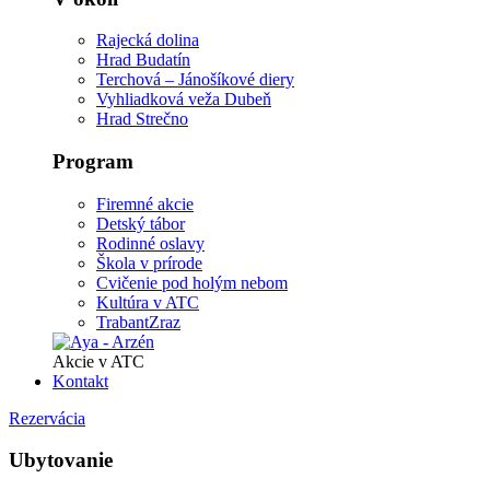
Rajecká dolina
Hrad Budatín
Terchová – Jánošíkové diery
Vyhliadková veža Dubeň
Hrad Strečno
Program
Firemné akcie
Detský tábor
Rodinné oslavy
Škola v prírode
Cvičenie pod holým nebom
Kultúra v ATC
TrabantZraz
Akcie v ATC
Kontakt
Rezervácia
Ubytovanie