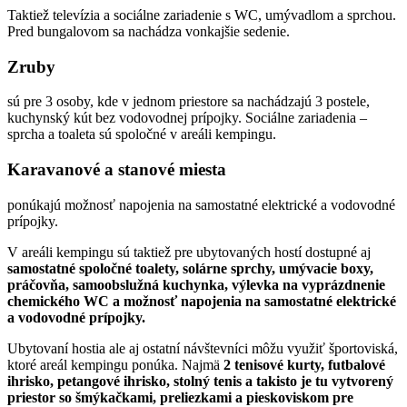
Taktiež televízia a sociálne zariadenie s WC, umývadlom a sprchou.
Pred bungalovom sa nachádza vonkajšie sedenie.
Zruby
sú pre 3 osoby, kde v jednom priestore sa nachádzajú 3 postele,
kuchynský kút bez vodovodnej prípojky. Sociálne zariadenia –
sprcha a toaleta sú spoločné v areáli kempingu.
Karavanové a stanové miesta
ponúkajú možnosť napojenia na samostatné elektrické a vodovodné
prípojky.
V areáli kempingu sú taktiež pre ubytovaných hostí dostupné aj
samostatné spoločné toalety, solárne sprchy, umývacie boxy,
práčovňa, samoobslužná kuchynka, výlevka na vyprázdnenie
chemického WC a možnosť napojenia na samostatné elektrické
a vodovodné prípojky.
Ubytovaní hostia ale aj ostatní návštevníci môžu využiť športoviská,
ktoré areál kempingu ponúka. Najmä
2 tenisové kurty, futbalové
ihrisko, petangové ihrisko, stolný tenis a takisto je tu vytvorený
priestor so šmýkačkami, preliezkami a pieskoviskom pre