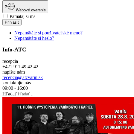
Webové overenie
Pamätaj si ma
Prihlásiť
Nepamätáte si používateľské meno?
Nepamätáte si heslo?
Info-ATC
recepcia
+421 911 49 42 42
napíšte nám
recepcia@atcvarin.sk
kontaktujte nás
09:00 - 16:00
Hľadať