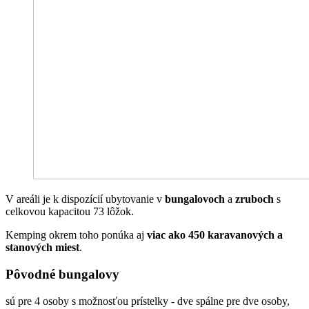
V areáli je k dispozícií ubytovanie v
bungalovoch
a
zruboch
s
celkovou kapacitou 73 lôžok.
Kemping okrem toho ponúka aj
viac ako 450 karavanových a
stanových miest
.
Pôvodné bungalovy
sú pre 4 osoby s možnosťou prístelky - dve spálne pre dve osoby,