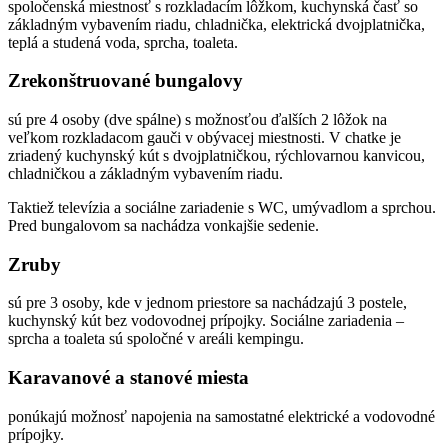
spoločenská miestnosť s rozkladacím lôžkom, kuchynská časť so
základným vybavením riadu, chladnička, elektrická dvojplatnička,
teplá a studená voda, sprcha, toaleta.
Zrekonštruované bungalovy
sú pre 4 osoby (dve spálne) s možnosťou ďalších 2 lôžok na
veľkom rozkladacom gauči v obývacej miestnosti. V chatke je
zriadený kuchynský kút s dvojplatničkou, rýchlovarnou kanvicou,
chladničkou a základným vybavením riadu.
Taktiež televízia a sociálne zariadenie s WC, umývadlom a sprchou.
Pred bungalovom sa nachádza vonkajšie sedenie.
Zruby
sú pre 3 osoby, kde v jednom priestore sa nachádzajú 3 postele,
kuchynský kút bez vodovodnej prípojky. Sociálne zariadenia –
sprcha a toaleta sú spoločné v areáli kempingu.
Karavanové a stanové miesta
ponúkajú možnosť napojenia na samostatné elektrické a vodovodné
prípojky.