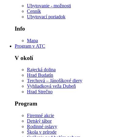
Ubytovanie - možnosti
Cenník
Ubytovací poriadok
Info
Mapa
Program v ATC
V okolí
Rajecká dolina
Hrad Budatín
Terchová – Jánošíkové diery
Vyhliadková veža Dubeň
Hrad Strečno
Program
Firemné akcie
Detský tábor
Rodinné oslavy
Škola v prírode