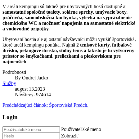
V areáli kempingu sú taktiež pre ubytovaných hostí dostupné aj
samostatné spoločné toalety, solárne sprchy, umývacie boxy,
práčovňa, samoobslužná kuchynka, výlevka na vyprázdnenie
chemického WC a možnosť napojenia na samostatné elektrické
a vodovodné prípojky.
Ubytovaní hostia ale aj ostatní návštevníci môžu využiť športoviská,
ktoré areál kempingu ponúka. Najmä
2 tenisové kurty, futbalové
ihrisko, petangové ihrisko, stolný tenis a takisto je tu vytvorený
priestor so šmýkačkami, preliezkami a pieskoviskom pre
najmenších
.
Podrobnosti
By
Ondrej Jacko
Služby
august 13,2023
Návštevy: 974614
Predchádzajúci článok: Športoviská
Predch.
Login
Používateľské meno
Zobraziť