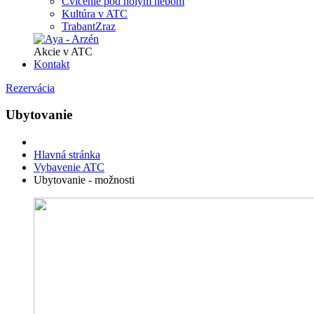
Cvičenie pod holým nebom
Kultúra v ATC
TrabantZraz
Akcie v ATC
Kontakt
Rezervácia
Ubytovanie
Hlavná stránka
Vybavenie ATC
Ubytovanie - možnosti