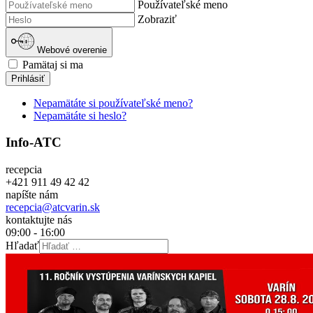
Používateľské meno
Zobraziť
Webové overenie
Pamätaj si ma
Prihlásiť
Nepamätáte si používateľské meno?
Nepamätáte si heslo?
Info-ATC
recepcia
+421 911 49 42 42
napíšte nám
recepcia@atcvarin.sk
kontaktujte nás
09:00 - 16:00
Hľadať