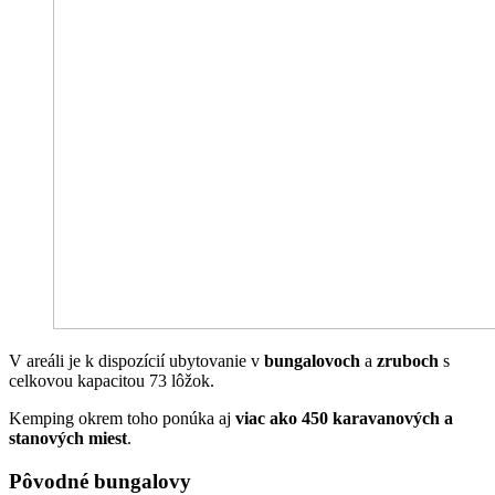
V areáli je k dispozícií ubytovanie v
bungalovoch
a
zruboch
s
celkovou kapacitou 73 lôžok.
Kemping okrem toho ponúka aj
viac ako 450 karavanových a
stanových miest
.
Pôvodné bungalovy