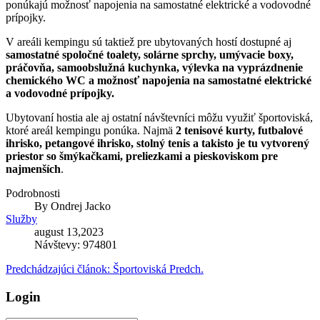
ponúkajú možnosť napojenia na samostatné elektrické a vodovodné
prípojky.
V areáli kempingu sú taktiež pre ubytovaných hostí dostupné aj
samostatné spoločné toalety, solárne sprchy, umývacie boxy,
práčovňa, samoobslužná kuchynka, výlevka na vyprázdnenie
chemického WC a možnosť napojenia na samostatné elektrické
a vodovodné prípojky.
Ubytovaní hostia ale aj ostatní návštevníci môžu využiť športoviská,
ktoré areál kempingu ponúka. Najmä
2 tenisové kurty, futbalové
ihrisko, petangové ihrisko, stolný tenis a takisto je tu vytvorený
priestor so šmýkačkami, preliezkami a pieskoviskom pre
najmenších
.
Podrobnosti
By
Ondrej Jacko
Služby
august 13,2023
Návštevy: 974801
Predchádzajúci článok: Športoviská
Predch.
Login