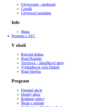
Ubytovanie - možnosti
Cenník
Ubytovací poriadok
Info
Mapa
Program v ATC
V okolí
Rajecká dolina
Hrad Budatín
Terchová – Jánošíkové diery
Vyhliadková veža Dubeň
Hrad Strečno
Program
Firemné akcie
Detský tábor
Rodinné oslavy
Škola v prírode