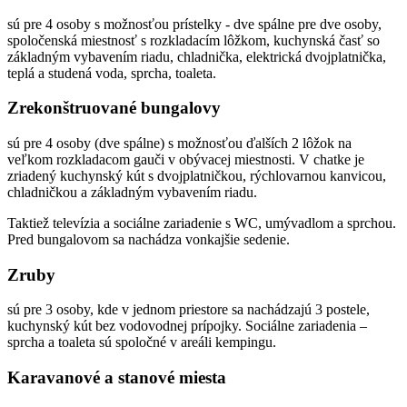
sú pre 4 osoby s možnosťou prístelky - dve spálne pre dve osoby,
spoločenská miestnosť s rozkladacím lôžkom, kuchynská časť so
základným vybavením riadu, chladnička, elektrická dvojplatnička,
teplá a studená voda, sprcha, toaleta.
Zrekonštruované bungalovy
sú pre 4 osoby (dve spálne) s možnosťou ďalších 2 lôžok na
veľkom rozkladacom gauči v obývacej miestnosti. V chatke je
zriadený kuchynský kút s dvojplatničkou, rýchlovarnou kanvicou,
chladničkou a základným vybavením riadu.
Taktiež televízia a sociálne zariadenie s WC, umývadlom a sprchou.
Pred bungalovom sa nachádza vonkajšie sedenie.
Zruby
sú pre 3 osoby, kde v jednom priestore sa nachádzajú 3 postele,
kuchynský kút bez vodovodnej prípojky. Sociálne zariadenia –
sprcha a toaleta sú spoločné v areáli kempingu.
Karavanové a stanové miesta