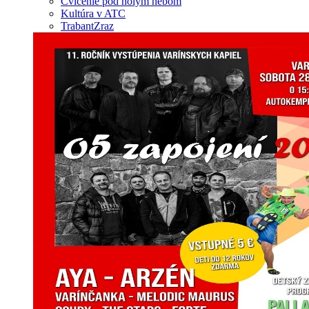
Cvičenie pod holým nebom
Kultúra v ATC
TrabantZraz