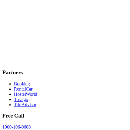
Partners
Booking
RentalCar
HostelWorld
Trivago
TripAdvisor
Free Call
1900-106-0608