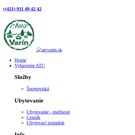
+(421) 911 49 42 42
Home
Vybavenie ATC
Služby
Športoviská
Ubytovanie
Ubytovanie - možnosti
Cenník
Ubytovací poriadok
Info