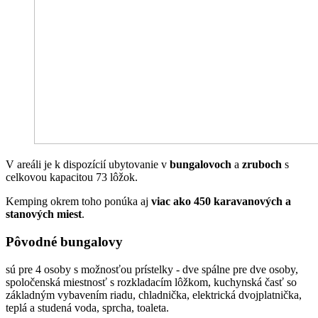
V areáli je k dispozícií ubytovanie v
bungalovoch
a
zruboch
s
celkovou kapacitou 73 lôžok.
Kemping okrem toho ponúka aj
viac ako 450 karavanových a
stanových miest
.
Pôvodné bungalovy
sú pre 4 osoby s možnosťou prístelky - dve spálne pre dve osoby,
spoločenská miestnosť s rozkladacím lôžkom, kuchynská časť so
základným vybavením riadu, chladnička, elektrická dvojplatnička,
teplá a studená voda, sprcha, toaleta.