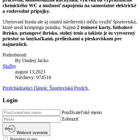
chemického WC a možnosť napojenia na samostatné elektrické
a vodovodné prípojky.
Ubytovaní hostia ale aj ostatní návštevníci môžu využiť športoviská,
ktoré areál kempingu ponúka. Najmä
2 tenisové kurty, futbalové
ihrisko, petangové ihrisko, stolný tenis a takisto je tu vytvorený
priestor so šmýkačkami, preliezkami a pieskoviskom pre
najmenších
.
Podrobnosti
By
Ondrej Jacko
Služby
august 13,2023
Návštevy: 974516
Predchádzajúci článok: Športoviská
Predch.
Login
Používateľské meno
Zobraziť
Webové overenie
Pamätaj si ma