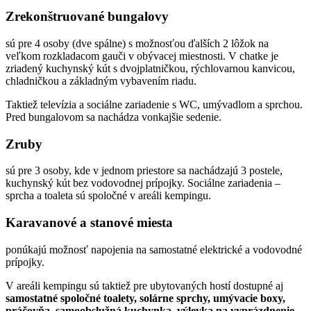
Zrekonštruované bungalovy
sú pre 4 osoby (dve spálne) s možnosťou ďalších 2 lôžok na
veľkom rozkladacom gauči v obývacej miestnosti. V chatke je
zriadený kuchynský kút s dvojplatničkou, rýchlovarnou kanvicou,
chladničkou a základným vybavením riadu.
Taktiež televízia a sociálne zariadenie s WC, umývadlom a sprchou.
Pred bungalovom sa nachádza vonkajšie sedenie.
Zruby
sú pre 3 osoby, kde v jednom priestore sa nachádzajú 3 postele,
kuchynský kút bez vodovodnej prípojky. Sociálne zariadenia –
sprcha a toaleta sú spoločné v areáli kempingu.
Karavanové a stanové miesta
ponúkajú možnosť napojenia na samostatné elektrické a vodovodné
prípojky.
V areáli kempingu sú taktiež pre ubytovaných hostí dostupné aj
samostatné spoločné toalety, solárne sprchy, umývacie boxy,
práčovňa, samoobslužná kuchynka, výlevka na vyprázdnenie