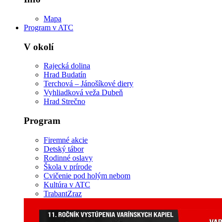
Mapa
Program v ATC
V okolí
Rajecká dolina
Hrad Budatín
Terchová – Jánošíkové diery
Vyhliadková veža Dubeň
Hrad Strečno
Program
Firemné akcie
Detský tábor
Rodinné oslavy
Škola v prírode
Cvičenie pod holým nebom
Kultúra v ATC
TrabantZraz