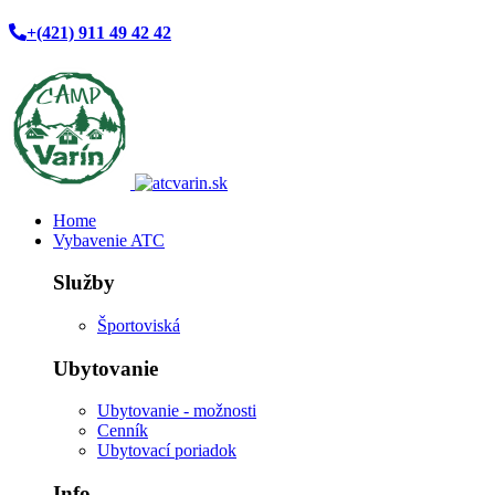
+(421) 911 49 42 42
Home
Vybavenie ATC
Služby
Športoviská
Ubytovanie
Ubytovanie - možnosti
Cenník
Ubytovací poriadok
Info