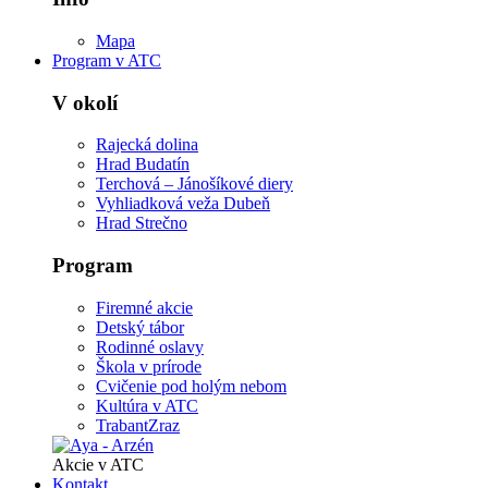
Mapa
Program v ATC
V okolí
Rajecká dolina
Hrad Budatín
Terchová – Jánošíkové diery
Vyhliadková veža Dubeň
Hrad Strečno
Program
Firemné akcie
Detský tábor
Rodinné oslavy
Škola v prírode
Cvičenie pod holým nebom
Kultúra v ATC
TrabantZraz
Akcie v ATC
Kontakt