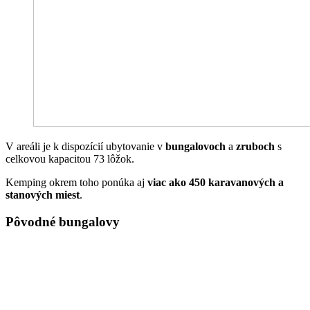
V areáli je k dispozícií ubytovanie v
bungalovoch
a
zruboch
s
celkovou kapacitou 73 lôžok.
Kemping okrem toho ponúka aj
viac ako 450 karavanových a
stanových miest
.
Pôvodné bungalovy
sú pre 4 osoby s možnosťou prístelky - dve spálne pre dve osoby,
spoločenská miestnosť s rozkladacím lôžkom, kuchynská časť so
základným vybavením riadu, chladnička, elektrická dvojplatnička,
teplá a studená voda, sprcha, toaleta.