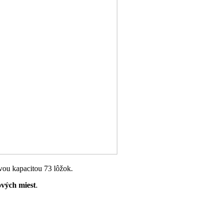
vou kapacitou 73 lôžok.
ových miest
.