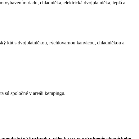
 vybavením riadu, chladnička, elektrická dvojplatnička, teplá a
ký kút s dvojplatničkou, rýchlovarnou kanvicou, chladničkou a
eta sú spoločné v areáli kempingu.
a, samoobslužná kuchynka, výlevka na vyprázdnenie chemického