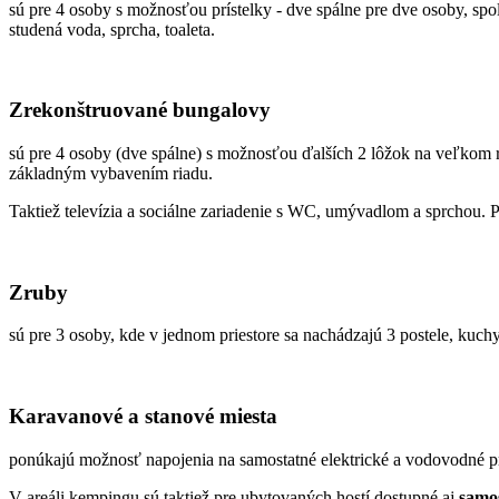
sú pre 4 osoby s možnosťou prístelky - dve spálne pre dve osoby, sp
studená voda, sprcha, toaleta.
Zrekonštruované bungalovy
sú pre 4 osoby (dve spálne) s možnosťou ďalších 2 lôžok na veľkom 
základným vybavením riadu.
Taktiež televízia a sociálne zariadenie s WC, umývadlom a sprchou.
Zruby
sú pre 3 osoby, kde v jednom priestore sa nachádzajú 3 postele, kuch
Karavanové a stanové miesta
ponúkajú možnosť napojenia na samostatné elektrické a vodovodné p
V areáli kempingu sú taktiež pre ubytovaných hostí dostupné aj
samos