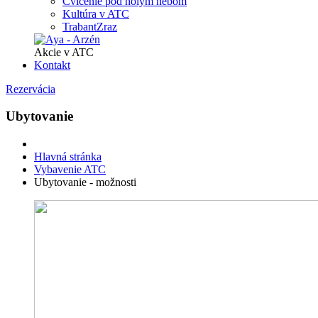
Cvičenie pod holým nebom
Kultúra v ATC
TrabantZraz
Akcie v ATC
Kontakt
Rezervácia
Ubytovanie
Hlavná stránka
Vybavenie ATC
Ubytovanie - možnosti