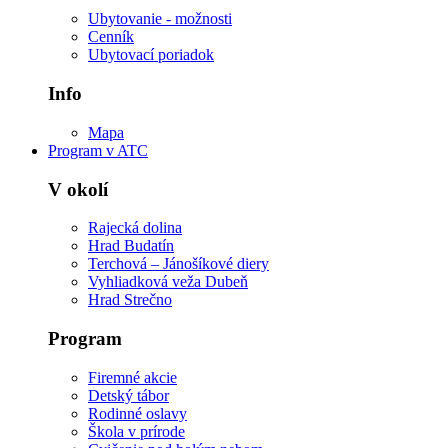
Ubytovanie - možnosti
Cenník
Ubytovací poriadok
Info
Mapa
Program v ATC
V okolí
Rajecká dolina
Hrad Budatín
Terchová – Jánošíkové diery
Vyhliadková veža Dubeň
Hrad Strečno
Program
Firemné akcie
Detský tábor
Rodinné oslavy
Škola v prírode