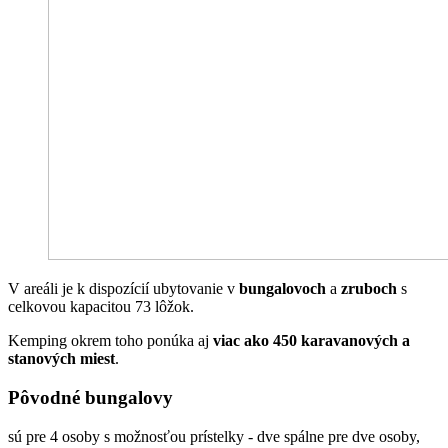
V areáli je k dispozícií ubytovanie v
bungalovoch
a
zruboch
s
celkovou kapacitou 73 lôžok.
Kemping okrem toho ponúka aj
viac ako 450 karavanových a
stanových miest
.
Pôvodné bungalovy
sú pre 4 osoby s možnosťou prístelky - dve spálne pre dve osoby,