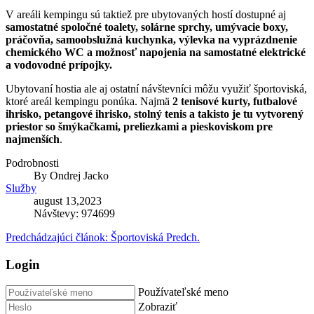
V areáli kempingu sú taktiež pre ubytovaných hostí dostupné aj
samostatné spoločné toalety, solárne sprchy, umývacie boxy,
práčovňa, samoobslužná kuchynka, výlevka na vyprázdnenie
chemického WC a možnosť napojenia na samostatné elektrické
a vodovodné prípojky.
Ubytovaní hostia ale aj ostatní návštevníci môžu využiť športoviská,
ktoré areál kempingu ponúka. Najmä
2 tenisové kurty, futbalové
ihrisko, petangové ihrisko, stolný tenis a takisto je tu vytvorený
priestor so šmýkačkami, preliezkami a pieskoviskom pre
najmenších
.
Podrobnosti
By
Ondrej Jacko
Služby
august 13,2023
Návštevy: 974699
Predchádzajúci článok: Športoviská
Predch.
Login
Používateľské meno
Zobraziť