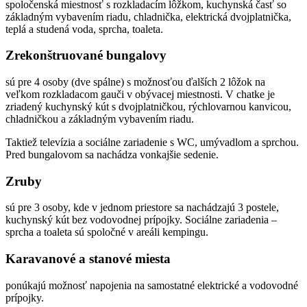
spoločenská miestnosť s rozkladacím lôžkom, kuchynská časť so
základným vybavením riadu, chladnička, elektrická dvojplatnička,
teplá a studená voda, sprcha, toaleta.
Zrekonštruované bungalovy
sú pre 4 osoby (dve spálne) s možnosťou ďalších 2 lôžok na
veľkom rozkladacom gauči v obývacej miestnosti. V chatke je
zriadený kuchynský kút s dvojplatničkou, rýchlovarnou kanvicou,
chladničkou a základným vybavením riadu.
Taktiež televízia a sociálne zariadenie s WC, umývadlom a sprchou.
Pred bungalovom sa nachádza vonkajšie sedenie.
Zruby
sú pre 3 osoby, kde v jednom priestore sa nachádzajú 3 postele,
kuchynský kút bez vodovodnej prípojky. Sociálne zariadenia –
sprcha a toaleta sú spoločné v areáli kempingu.
Karavanové a stanové miesta
ponúkajú možnosť napojenia na samostatné elektrické a vodovodné
prípojky.