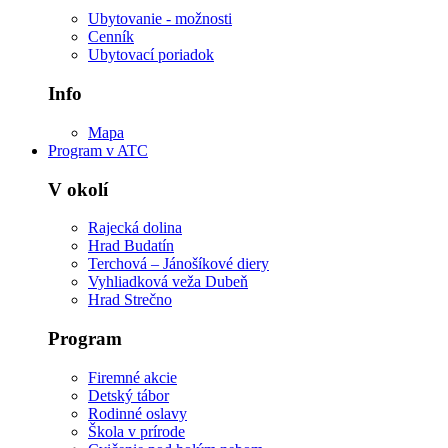
Ubytovanie - možnosti
Cenník
Ubytovací poriadok
Info
Mapa
Program v ATC
V okolí
Rajecká dolina
Hrad Budatín
Terchová – Jánošíkové diery
Vyhliadková veža Dubeň
Hrad Strečno
Program
Firemné akcie
Detský tábor
Rodinné oslavy
Škola v prírode