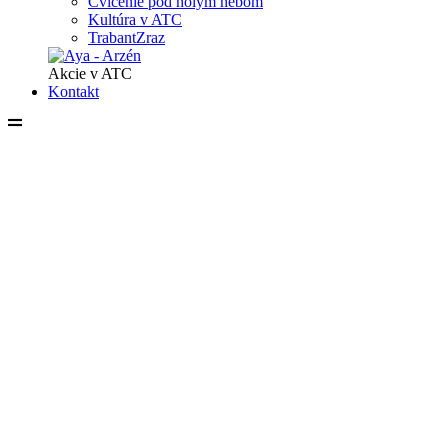
Cvičenie pod holým nebom
Kultúra v ATC
TrabantZraz
Akcie v ATC
Kontakt
Rezervácia
Ubytovanie
Hlavná stránka
Vybavenie ATC
Ubytovanie - možnosti