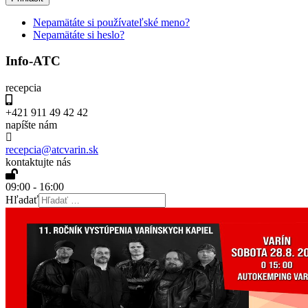
Nepamätáte si používateľské meno?
Nepamätáte si heslo?
Info-ATC
recepcia
+421 911 49 42 42
napíšte nám
recepcia@atcvarin.sk
kontaktujte nás
09:00 - 16:00
Hľadať