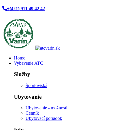
+(421) 911 49 42 42
Home
Vybavenie ATC
Služby
Športoviská
Ubytovanie
Ubytovanie - možnosti
Cenník
Ubytovací poriadok
Info