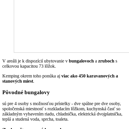
V areáli je k dispozícií ubytovanie v
bungalovoch
a
zruboch
s
celkovou kapacitou 73 lôžok.
Kemping okrem toho ponúka aj
viac ako 450 karavanových a
stanových miest
.
Pôvodné bungalovy
sú pre 4 osoby s možnosťou prístelky - dve spálne pre dve osoby,
spoločenská miestnosť s rozkladacím lôžkom, kuchynská časť so
základným vybavením riadu, chladnička, elektrická dvojplatnička,
teplá a studená voda, sprcha, toaleta.