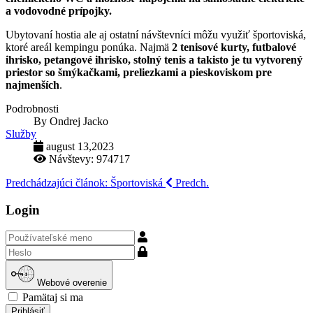
a vodovodné prípojky.
Ubytovaní hostia ale aj ostatní návštevníci môžu využiť športoviská,
ktoré areál kempingu ponúka. Najmä
2 tenisové kurty, futbalové
ihrisko, petangové ihrisko, stolný tenis a takisto je tu vytvorený
priestor so šmýkačkami, preliezkami a pieskoviskom pre
najmenších
.
Podrobnosti
By
Ondrej Jacko
Služby
august 13,2023
Návštevy: 974717
Predchádzajúci článok: Športoviská
Predch.
Login
Používateľské
meno
Zobraziť
Webové overenie
Pamätaj si ma
Prihlásiť