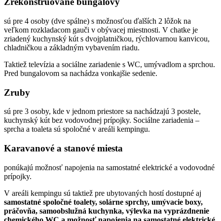
Zrekonštruované bungalovy
sú pre 4 osoby (dve spálne) s možnosťou ďalších 2 lôžok na
veľkom rozkladacom gauči v obývacej miestnosti. V chatke je
zriadený kuchynský kút s dvojplatničkou, rýchlovarnou kanvicou,
chladničkou a základným vybavením riadu.
Taktiež televízia a sociálne zariadenie s WC, umývadlom a sprchou.
Pred bungalovom sa nachádza vonkajšie sedenie.
Zruby
sú pre 3 osoby, kde v jednom priestore sa nachádzajú 3 postele,
kuchynský kút bez vodovodnej prípojky. Sociálne zariadenia –
sprcha a toaleta sú spoločné v areáli kempingu.
Karavanové a stanové miesta
ponúkajú možnosť napojenia na samostatné elektrické a vodovodné
prípojky.
V areáli kempingu sú taktiež pre ubytovaných hostí dostupné aj
samostatné spoločné toalety, solárne sprchy, umývacie boxy,
práčovňa, samoobslužná kuchynka, výlevka na vyprázdnenie
chemického WC a možnosť napojenia na samostatné elektrické