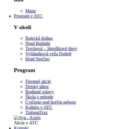
Mapa
Program v ATC
V okolí
Rajecká dolina
Hrad Budatín
Terchová – Jánošíkové diery
Vyhliadková veža Dubeň
Hrad Strečno
Program
Firemné akcie
Detský tábor
Rodinné oslavy
Škola v prírode
Cvičenie pod holým nebom
Kultúra v ATC
TrabantZraz
Akcie v ATC
Kontakt