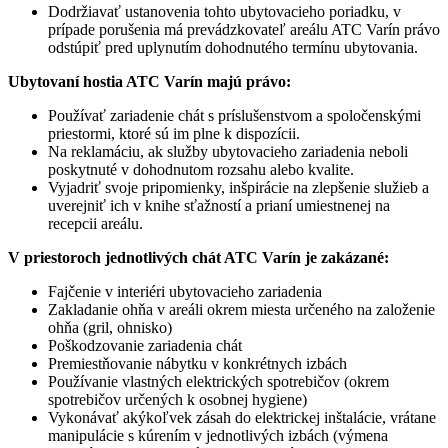
Dodržiavať ustanovenia tohto ubytovacieho poriadku, v
prípade porušenia má prevádzkovateľ areálu ATC Varín právo
odstúpiť pred uplynutím dohodnutého termínu ubytovania.
Ubytovaní hostia ATC Varín majú právo:
Používať zariadenie chát s príslušenstvom a spoločenskými
priestormi, ktoré sú im plne k dispozícii.
Na reklamáciu, ak služby ubytovacieho zariadenia neboli
poskytnuté v dohodnutom rozsahu alebo kvalite.
Vyjadriť svoje pripomienky, inšpirácie na zlepšenie služieb a
uverejniť ich v knihe sťažností a prianí umiestnenej na
recepcii areálu.
V priestoroch jednotlivých chát ATC Varín je zakázané:
Fajčenie v interiéri ubytovacieho zariadenia
Zakladanie ohňa v areáli okrem miesta určeného na založenie
ohňa (gril, ohnisko)
Poškodzovanie zariadenia chát
Premiestňovanie nábytku v konkrétnych izbách
Používanie vlastných elektrických spotrebičov (okrem
spotrebičov určených k osobnej hygiene)
Vykonávať akýkoľvek zásah do elektrickej inštalácie, vrátane
manipulácie s kúrením v jednotlivých izbách (výmena