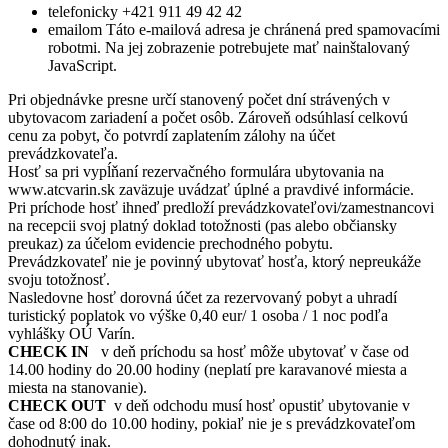
telefonicky +421 911 49 42 42
emailom
Táto e-mailová adresa je chránená pred spamovacími
robotmi. Na jej zobrazenie potrebujete mať nainštalovaný
JavaScript.
Pri objednávke presne určí stanovený počet dní strávených v
ubytovacom zariadení a počet osôb. Zároveň odsúhlasí celkovú
cenu za pobyt, čo potvrdí zaplatením zálohy na účet
prevádzkovateľa.
Hosť sa pri vypĺňaní rezervačného formulára ubytovania na
www.atcvarin.sk zaväzuje uvádzať úplné a pravdivé informácie.
Pri príchode hosť ihneď predloží prevádzkovateľovi/zamestnancovi
na recepcii svoj platný doklad totožnosti (pas alebo občiansky
preukaz) za účelom evidencie prechodného pobytu.
Prevádzkovateľ nie je povinný ubytovať hosťa, ktorý nepreukáže
svoju totožnosť.
Nasledovne hosť dorovná účet za rezervovaný pobyt a uhradí
turistický poplatok vo výške 0,40 eur/ 1 osoba / 1 noc podľa
vyhlášky OÚ Varín.
CHECK IN
v deň príchodu sa hosť môže ubytovať v čase od
14.00 hodiny do 20.00 hodiny (neplatí pre karavanové miesta a
miesta na stanovanie).
CHECK OUT
v deň odchodu musí hosť opustiť ubytovanie v
čase od 8:00 do 10.00 hodiny, pokiaľ nie je s prevádzkovateľom
dohodnutý inak.