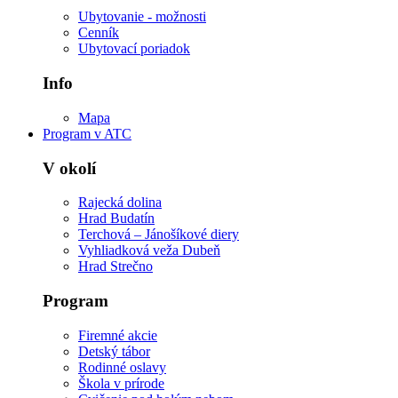
Ubytovanie - možnosti
Cenník
Ubytovací poriadok
Info
Mapa
Program v ATC
V okolí
Rajecká dolina
Hrad Budatín
Terchová – Jánošíkové diery
Vyhliadková veža Dubeň
Hrad Strečno
Program
Firemné akcie
Detský tábor
Rodinné oslavy
Škola v prírode