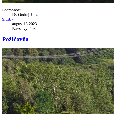
Podrobnosti
By
Ondrej Jacko
Služby
august 13,2023
Návštevy: 4685
Požičovňa