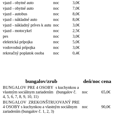
vjazd - obytné auto
noc
3,0€
vjazd - obytné auto
noc
7,0€
vjazd - autobus
noc
8,0€
vjazd - nákladné auto
noc
8,0€
vjazd - nákladný príves k autu
noc
3,0€
vjazd - motocykel
noc
2,5€
pes
noc
3,0€
elektrická prípojka
noc
5,0€
vodovodná prípojka
noc
3,0€
rekreačný poplatok osoba
noc
0,4€
Ubytovanie
bungalov/zrub
deň/noc
cena
BUNGALOV PRE 4 OSOBY s kuchynkou a
vlastným sociálnym zariadením (bungalov č.
noc
65,0€
4, 5, 6, 7, 8, 9, 10, 11)
BUNGALOV ZREKONŠTRUOVANÝ PRE
4 OSOBY s kuchynkou a vlastným sociálnym
noc
90,0€
zariadením (bungalov č. 1, 2, 3)