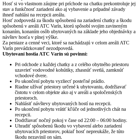
Hosť si vo vlastnom záujme pri príchode na chatku prekontroluje jej
stav a funkčnosť zariadení ako aj vybavenie a prípadné závady
ihneď nahlási na recepcii areálu.
Hosť zodpovedá za škodu spôsobenú na zariadení chatky a škodu
spôsobenú v areáli ATC Varín, ktorú spôsobí svojim zavineným
konaním, konaním osôb ubytovaných na základe jeho objednávky a
návštev hosťa v plnej výške.
Za peniaze a cenné veci, ktoré sa nachádzajú v celom areáli ATC
Varín prevádzkovateľ nezodpovedá.
Ubytovaní hostia ATC Varín sú povinní:
Pri odchode z každej chatky a z celého obytného priestoru
uzavrieť vodovodné kohútiky, zhasnúť svetlá, zamknúť
vchodové dvere.
Po ukončení pobytu vyzliecť posteľné prádlo.
Riadne užívať priestory určené k ubytovaniu, dodržiavať
čistotu v celom objekte ako aj v areáli a spoločenských
priestoroch.
Nahlásiť návštevy ubytovaných hostí na recepcii.
Po ukončení pobytu vrátiť kľúče od jednotlivých chát na
recepcii.
Dodržiavať nočný pokoj v čase od 22:00 – 06:00 hodiny.
Uhradiť spôsobenú škodu vo vybavení alebo zariadení
ubytovacích priestorov, pokiaľ hosť nepreukáže, že túto
škodu nezavinil on sám.