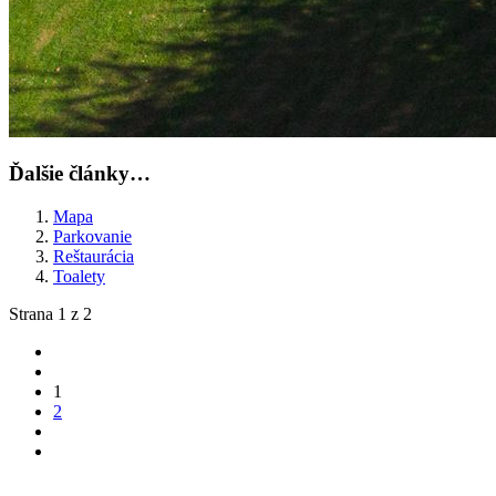
Ďalšie články…
Mapa
Parkovanie
Reštaurácia
Toalety
Strana 1 z 2
1
2