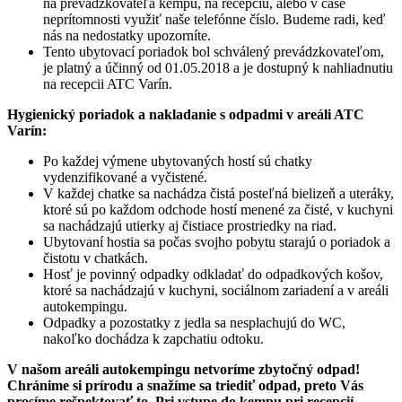
na prevádzkovateľa kempu, na recepciu, alebo v čase
neprítomnosti využiť naše telefónne číslo. Budeme radi, keď
nás na nedostatky upozorníte.
Tento ubytovací poriadok bol schválený prevádzkovateľom,
je platný a účinný od 01.05.2018 a je dostupný k nahliadnutiu
na recepcii ATC Varín.
Hygienický poriadok a nakladanie s odpadmi v areáli ATC
Varín:
Po každej výmene ubytovaných hostí sú chatky
vydenzifikované a vyčistené.
V každej chatke sa nachádza čistá posteľná bielizeň a uteráky,
ktoré sú po každom odchode hostí menené za čisté, v kuchyni
sa nachádzajú utierky aj čistiace prostriedky na riad.
Ubytovaní hostia sa počas svojho pobytu starajú o poriadok a
čistotu v chatkách.
Hosť je povinný odpadky odkladať do odpadkových košov,
ktoré sa nachádzajú v kuchyni, sociálnom zariadení a v areáli
autokempingu.
Odpadky a pozostatky z jedla sa nesplachujú do WC,
nakoľko dochádza k zapchatiu odtoku.
V našom areáli autokempingu netvoríme zbytočný odpad!
Chránime si prírodu a snažíme sa triediť odpad, preto Vás
prosíme rešpektovať to. Pri vstupe do kempu pri recepcií