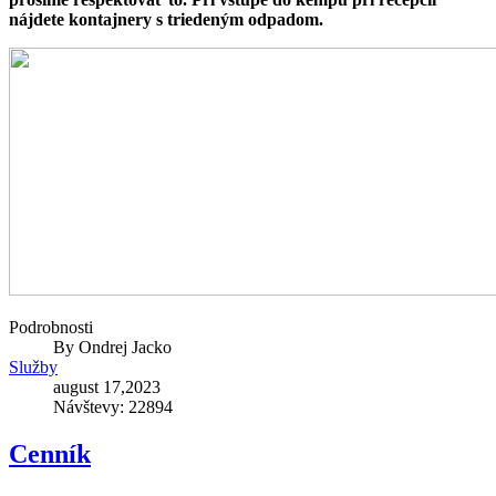
nájdete kontajnery s triedeným odpadom.
Podrobnosti
By
Ondrej Jacko
Služby
august 17,2023
Návštevy: 22894
Cenník