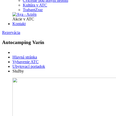
Cvičenie pod holým nebom
Kultúra v ATC
TrabantZraz
Akcie v ATC
Kontakt
Rezervácia
Autocamping Varín
Hlavná stránka
Vybavenie ATC
Ubytovací poriadok
Služby