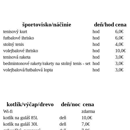
Športoviská
športovisko/náčinie
deň/hod
cena
tenisový kurt
hod
6,0€
futbalové ihrisko
hod
6,0€
stolný tenis
hod
4,0€
volejbalové ihrisko
hod
10,0€
tenisová raketa
hod
3,0€
bedmintonové rakety/rakety na stolný tenis - set
hod
3,0€
volejbalová/futbalová lopta
hod
3,0€
Ostatné
kotlík/výčap/drevo
deň/noc
cena
Wi-fi
zdarma
kotlík na guláš 85l.
deň
10,0€
kotlík na guláš 30l.
deň
7,0€