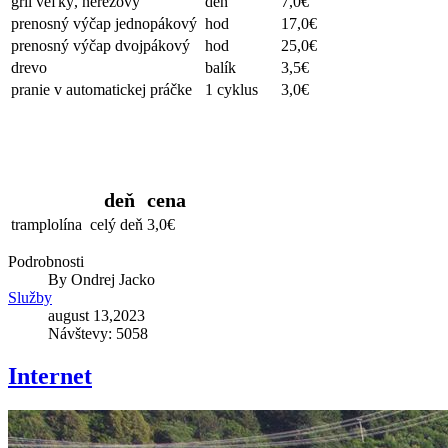
gril veľký, nerezový
deň
7,0€
prenosný výčap jednopákový
hod
17,0€
prenosný výčap dvojpákový
hod
25,0€
drevo
balík
3,5€
pranie v automatickej práčke
1 cyklus
3,0€
Trampolína
deň
cena
tramplolína
celý deň
3,0€
Podrobnosti
By
Ondrej Jacko
Služby
august 13,2023
Návštevy: 5058
Internet