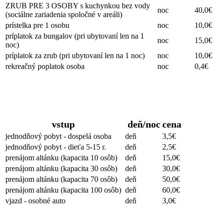
ZRUB PRE 3 OSOBY s kuchynkou bez vody
noc
40,0€
(sociálne zariadenia spoločné v areáli)
prístelka pre 1 osobu
noc
10,0€
príplatok za bungalov (pri ubytovaní len na 1
noc
15,0€
noc)
príplatok za zrub (pri ubytovaní len na 1 noc)
noc
10,0€
rekreačný poplatok osoba
noc
0,4€
Neubytovaní hostia
vstup
deň/noc
cena
jednodňový pobyt - dospelá osoba
deň
3,5€
jednodňový pobyt - dieťa 5-15 r.
deň
2,5€
prenájom altánku (kapacita 10 osôb)
deň
15,0€
prenájom altánku (kapacita 30 osôb)
deň
30,0€
prenájom altánku (kapacita 70 osôb)
deň
50,0€
prenájom altánku (kapacita 100 osôb)
deň
60,0€
vjazd - osobné auto
deň
3,0€