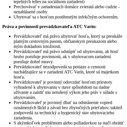
tepelných telies na sociálnom zariadení)
Prechovávať v zariadeniach domáce zvieratá alebo cudzie -
nenahlásené osoby
Ubytovať sa s hosťom postihnutým infekčným ochorením.
Práva a povinnosti prevádzkovateľa ATC Varín:
Prevádzkovateľ má právo ubytovať hosťa, ktorý sa preukáže
platným cestovným pasom, občianskym preukazom alebo
iným dokladom totožnosti.
Prevádzkovateľ má právo odstúpiť od ubytovania, ak hosť
hrubo porušuje povinnosti, ak v ubytovacom zariadení
porušuje dobré mravy.
Prevádzkovateľ nezodpovedá sa peniaze a cennosti
nachádzajúce sa v zariadení ATC Varín, ktoré sú majetkom
hosťa.
Prevádzkovateľ je povinný odovzdať hosťom priestory
vyhradené k ubytovaniu v stave spôsobilom na riadne
užívanie a zaistiť mu nerušený výkon jeho práv v súlade s
ubytovaním.
Prevádzkovateľ je povinný dbať na odstránenie vopred
oznámených škôd a závad bez zbytočných prieťahov, taktiež
zodpovedá za technický a hygienický stav ubytovacieho
zariadenia.
S akýmkoľvek problémom alebo požiadavkou sa stačí obrátiť